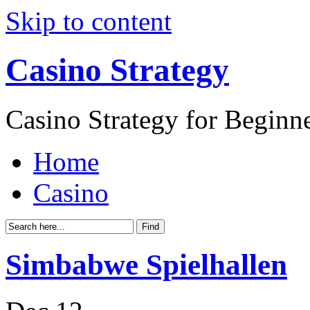
Skip to content
Casino Strategy
Casino Strategy for Beginn
Home
Casino
Simbabwe Spielhallen