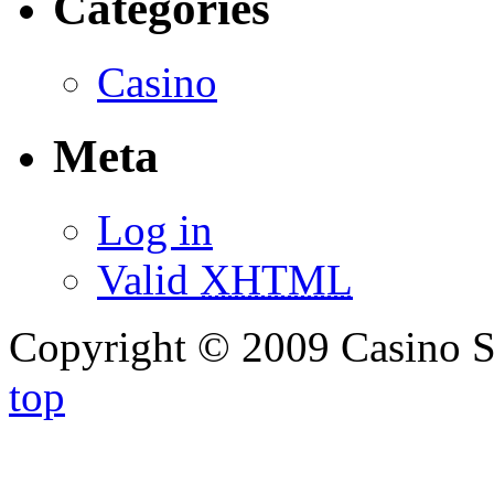
Categories
Casino
Meta
Log in
Valid
XHTML
Copyright © 2009 Casino S
top