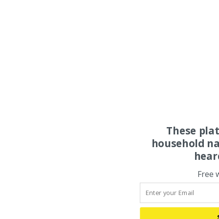
These pla
household na
hear
Free 