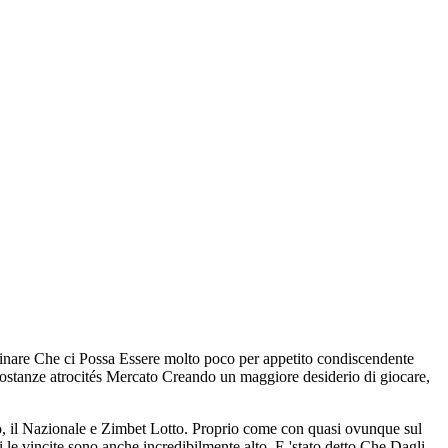
nare Che ci Possa Essere molto poco per appetito condiscendente
costanze atrocités Mercato Creando un maggiore desiderio di giocare,
oco, il Nazionale e Zimbet Lotto. Proprio come con quasi ovunque sul
 le vincite sono anche incredibilmente alto. E 'stato detto Che Dagli