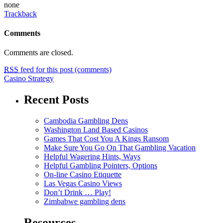
none
Trackback
Comments
Comments are closed.
RSS
feed for this post (comments)
Casino Strategy
Recent Posts
Cambodia Gambling Dens
Washington Land Based Casinos
Games That Cost You A Kings Ransom
Make Sure You Go On That Gambling Vacation
Helpful Wagering Hints, Ways
Helpful Gambling Pointers, Options
On-line Casino Etiquette
Las Vegas Casino Views
Don’t Drink … Play!
Zimbabwe gambling dens
Resources