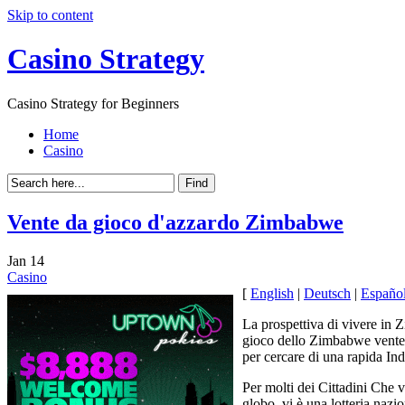
Skip to content
Casino Strategy
Casino Strategy for Beginners
Home
Casino
Vente da gioco d'azzardo Zimbabwe
Jan
14
Casino
[
English
|
Deutsch
|
Españo
La prospettiva di vivere in
gioco dello Zimbabwe vente d
per cercare di una rapida Ind
Per molti dei Cittadini Che 
globo, vi è una lotteria nazi