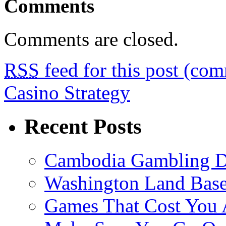
Comments
Comments are closed.
RSS
feed for this post (co
Casino Strategy
Recent Posts
Cambodia Gambling 
Washington Land Base
Games That Cost You