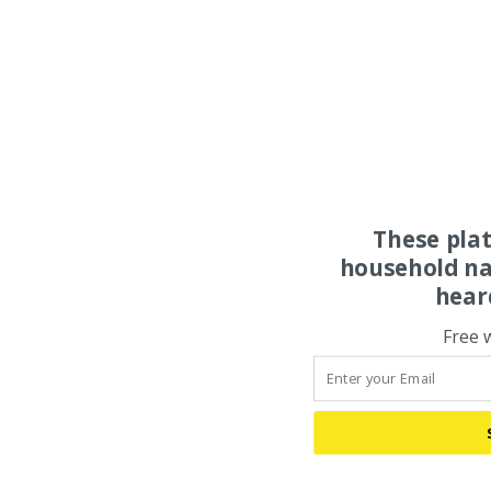
These pla
household na
hear
Free 