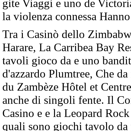
gite Viaggi e uno de Victori
la violenza connessa Hanno 
Tra i Casinò dello Zimbabwe
Harare, La Carribea Bay Re
tavoli gioco da e uno banditi
d'azzardo Plumtree, Che da 
du Zambèze Hôtel et Centre
anche di singoli fente. Il 
Casino e e la Leopard Rock 
quali sono giochi tavolo da