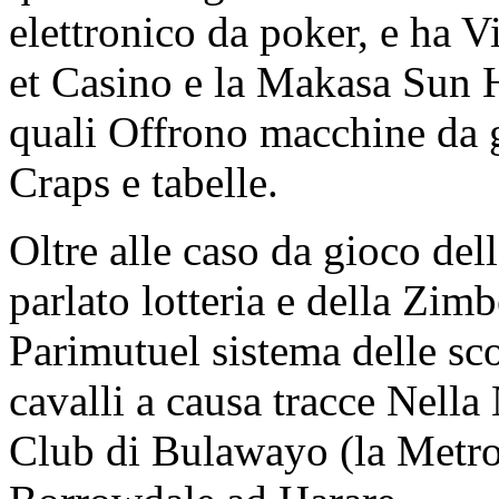
elettronico da poker, e ha V
et Casino e la Makasa Sun Hô
quali Offrono macchine da g
Craps e tabelle.
Oltre alle caso da gioco de
parlato lotteria e della Zim
Parimutuel sistema delle sc
cavalli a causa tracce Nella
Club di Bulawayo (la Metro