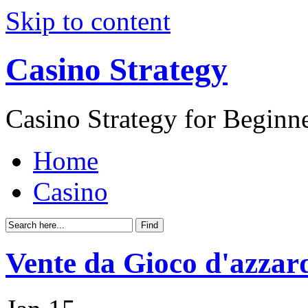
Skip to content
Casino Strategy
Casino Strategy for Beginn
Home
Casino
Vente da Gioco d'azza