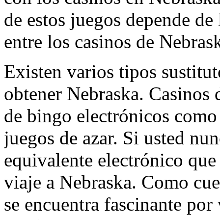
de estos juegos depende de 
entre los casinos de Nebras
Existen varios tipos sustitu
obtener Nebraska. Casinos d
de bingo electrónicos como 
juegos de azar. Si usted nu
equivalente electrónico que
viaje a Nebraska. Como cue
se encuentra fascinante por