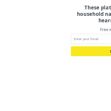
These pla
household na
hear
Free 