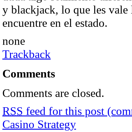
y blackjack, lo que les vale
encuentre en el estado.
none
Trackback
Comments
Comments are closed.
RSS
feed for this post (co
Casino Strategy