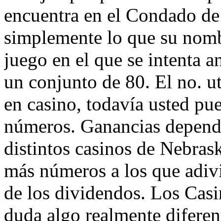
encuentra en el Condado de
simplemente lo que su nomb
juego en el que se intenta a
un conjunto de 80. El no. ut
en casino, todavía usted pu
números. Ganancias depende
distintos casinos de Nebras
más números a los que adiv
de los dividendos. Los Casi
duda algo realmente diferen