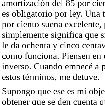
amortización del 85 por cien
es obligatorio por ley. Una 
por ciento suena excelente,
simplemente significa que s
le da ochenta y cinco centav
como funciona. Piensen en 
inverso. Cuando empecé a pe
estos términos, me detuve.
Supongo que ese es mi objet
obtener que se den cuenta q