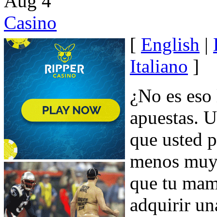
Aug
4
Casino
[
English
|
Italiano
]
¿No es eso 
apuestas. U
que usted p
menos muy 
que tu mam
adquirir un