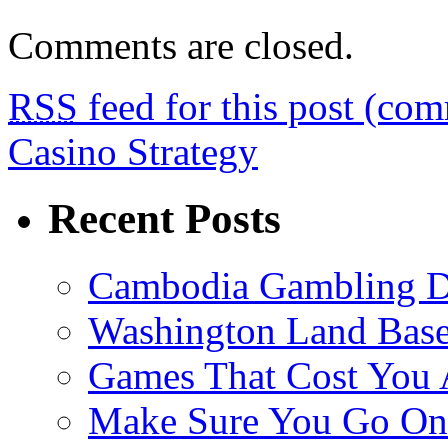
Comments are closed.
RSS
feed for this post (co
Casino Strategy
Recent Posts
Cambodia Gambling 
Washington Land Base
Games That Cost You
Make Sure You Go On 