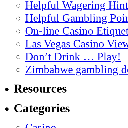
Helpful Wagering Hin
Helpful Gambling Poin
On-line Casino Etiquet
Las Vegas Casino Vie
Don’t Drink … Play!
Zimbabwe gambling d
Resources
Categories
Casino