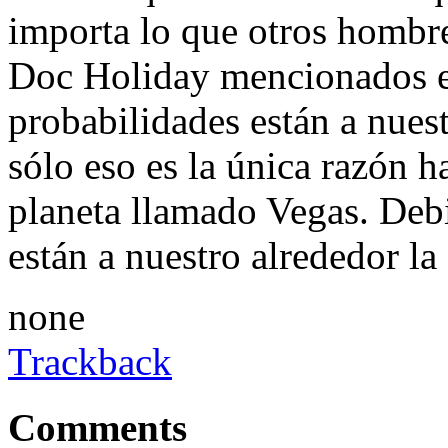
importa lo que otros hombr
Doc Holiday mencionados 
probabilidades están a nuest
sólo eso es la única razón h
planeta llamado Vegas. Debi
están a nuestro alrededor la 
none
Trackback
Comments