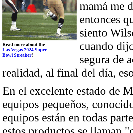
mamá me di
entonces qu
siento Wil
cuando dij
Read more about the
Las Vegas 2024 Super
Bowl Streaker
!
segura de a
realidad, al final del día, e
En el excelente estado de M
equipos pequeños, conocid
equipos están en todas parte
estos productos se llaman "