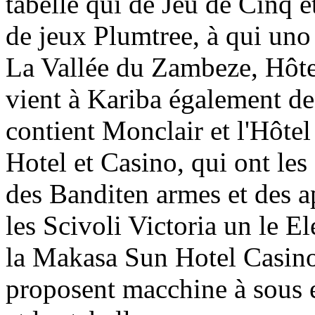
tabelle qui de Jeu de Cinq e
de jeux Plumtree, à qui un
La Vallée du Zambeze, Hôte
vient à Kariba également d
contient Monclair et l'Hôte
Hotel et Casino, qui ont le
des Banditen armes et des a
les Scivoli Victoria un le E
la Makasa Sun Hotel Casino
proposent macchine à sous e