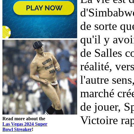
d'Simbabwe
de sorte qu
qu'il y avoi
de Salles 
réalité, ve
l'autre sens
marché cré
de jouer, 
Victoire ra
Read more about the
Las Vegas 2024 Super
Bowl Streaker
!