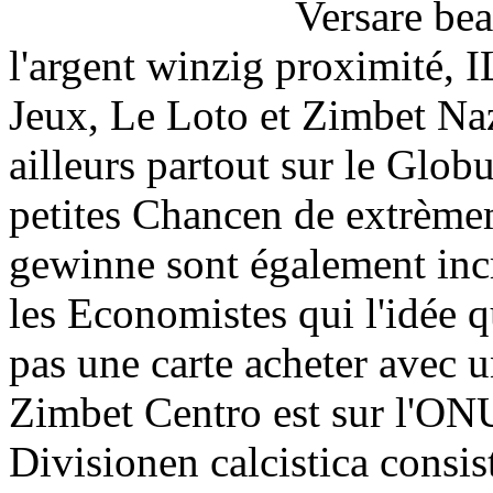
Versare bea
l'argent winzig proximité, I
Jeux, Le Loto et Zimbet Na
ailleurs partout sur le Globu
petites Chancen de extrèmem
gewinne sont également incr
les Economistes qui l'idée
pas une carte acheter avec un
Zimbet Centro est sur l'ON
Divisionen calcistica consist