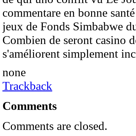
commentare en bonne santé 
jeux de Fonds Simbabwe du s
Combien de seront casino de
s'améliorent simplement in
none
Trackback
Comments
Comments are closed.