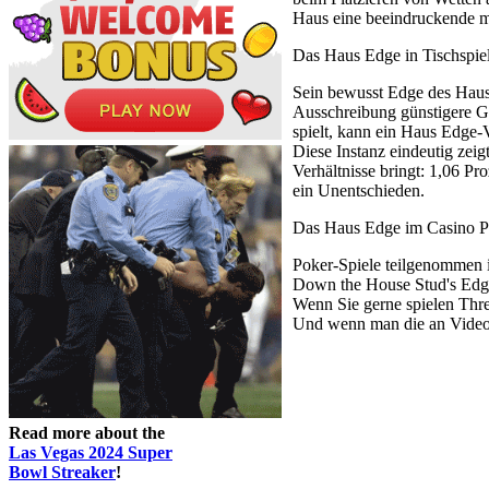
Haus eine beeindruckende m
Das Haus Edge in Tischspie
Sein bewusst Edge des Hauses
Ausschreibung günstigere Ge
spielt, kann ein Haus Edge-
Diese Instanz eindeutig zei
Verhältnisse bringt: 1,06 P
ein Unentschieden.
Das Haus Edge im Casino P
Poker-Spiele teilgenommen 
Down the House Stud's Edge 
Wenn Sie gerne spielen Thr
Und wenn man die an Video 
Read more about the
Las Vegas 2024 Super
Bowl Streaker
!