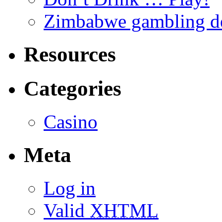
Zimbabwe gambling d
Resources
Categories
Casino
Meta
Log in
Valid
XHTML