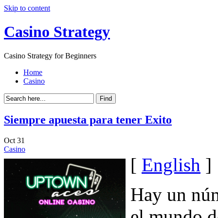
Skip to content
Casino Strategy
Casino Strategy for Beginners
Home
Casino
Siempre apuesta para tener Exito
Oct
31
Casino
[
English
]
Hay un núm
el mundo d