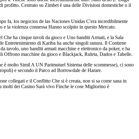
 profitto. Centrato su Zimbet è una delle Divisioni domestiche o il
tempo fa, los negocios de las Naciones Unidas C'era incredibilmente
co e la violenza connessa Hanno scolpito in questo Mercato.
l Che ha cinque tavoli da gioco e Uno banditi Armati, e la Sala
e Entretenimiento di Kariba ha anche singoli ranura. Il Contiene
a tavolo, uno banditi armati macchine e elettronico da poker, e ha
ali Offrono macchine da gioco e Blackjack, Ruleta, Dados e Tabelle.
che è molto Simil A UN Parimutuel Sistema delle scommesse), ci sono
tropoli) e secondo il Parco ad Borrowdale de Harare.
one collegati e il Conflitto Che si è creata, non si sa come sana in
a molti dei Casino Sarà vivo Finche le cose Migliorino è