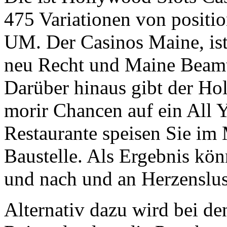
475 Variationen von positio
UM. Der Casinos Maine, is
neu Recht und Maine Beamte
Darüber hinaus gibt der Ho
morir Chancen auf ein All 
Restaurante speisen Sie im M
Baustelle. Als Ergebnis kön
und nach und an Herzenslus
Alternativ dazu wird bei de