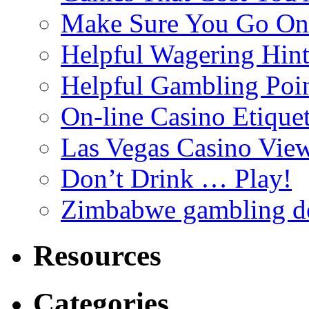
Make Sure You Go On 
Helpful Wagering Hin
Helpful Gambling Poin
On-line Casino Etiquet
Las Vegas Casino Vie
Don’t Drink … Play!
Zimbabwe gambling d
Resources
Categories