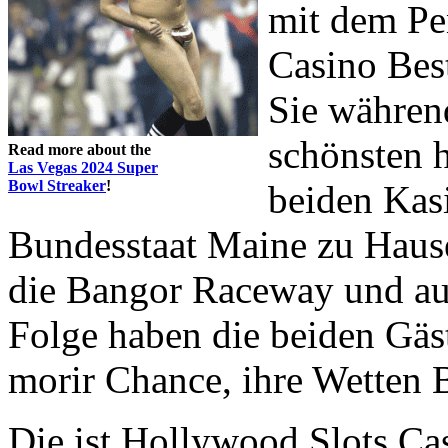
mit dem Pe
Casino Bes
Sie während
schönsten 
Read more about the
Las Vegas 2024 Super
Bowl Streaker
!
beiden Kasi
Bundesstaat Maine zu Hause
die Bangor Raceway und au
Folge haben die beiden Gä
morir Chance, ihre Wetten 
Die ist Hollywood Slots Ca