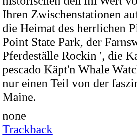
historischen den im Wert v
Ihren Zwischenstationen au
die Heimat des herrlichen 
Point State Park, der Farn
Pferdeställe Rockin ', die 
pescado Käpt'n Whale Watc
nur einen Teil von der fasz
Maine.
none
Trackback