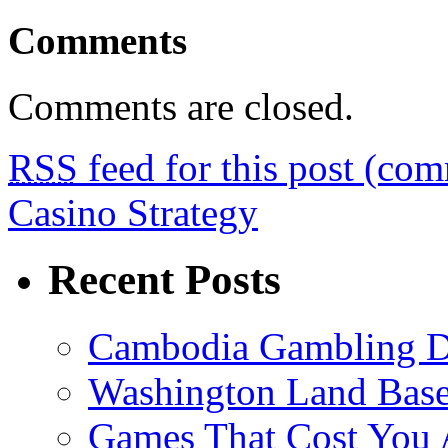
Comments
Comments are closed.
RSS
feed for this post (co
Casino Strategy
Recent Posts
Cambodia Gambling 
Washington Land Base
Games That Cost You