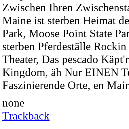
Zwischen Ihren Zwischenst
Maine ist sterben Heimat d
Park, Moose Point State Pa
sterben Pferdeställe Rockin
Theater, Das pescado Käpt'
Kingdom, äh Nur EINEN Te
Faszinierende Orte, en Mai
none
Trackback