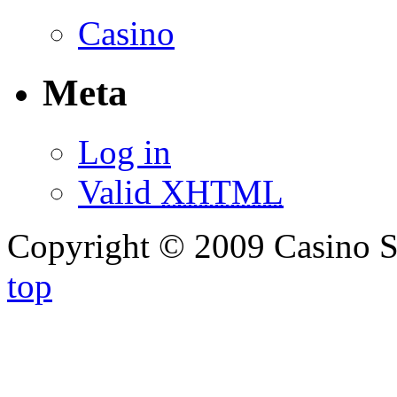
Casino
Meta
Log in
Valid
XHTML
Copyright © 2009 Casino S
top