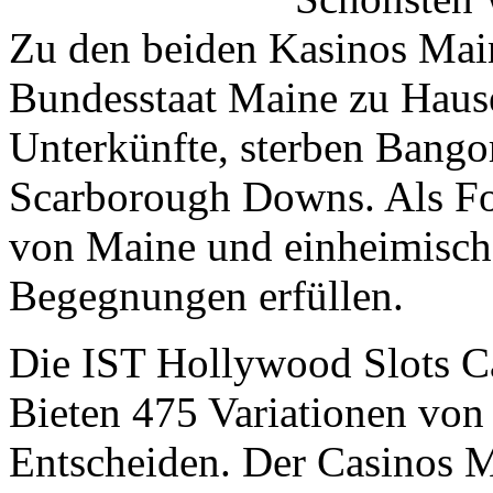
Zu den beiden Kasinos Maine
Bundesstaat Maine zu Haus
Unterkünfte, sterben Bang
Scarborough Downs. Als Fo
von Maine und einheimisch
Begegnungen erfüllen.
Die IST Hollywood Slots C
Bieten 475 Variationen von 
Entscheiden. Der Casinos M