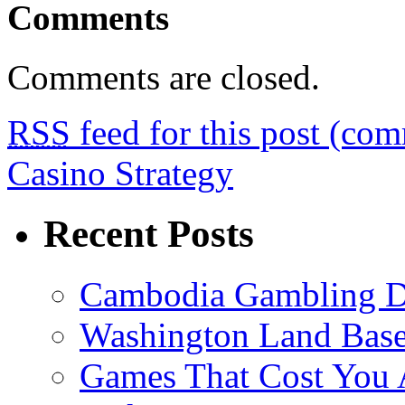
Comments
Comments are closed.
RSS
feed for this post (co
Casino Strategy
Recent Posts
Cambodia Gambling 
Washington Land Base
Games That Cost You