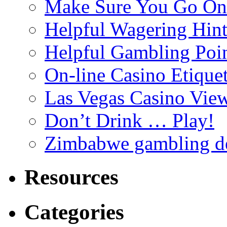
Make Sure You Go On 
Helpful Wagering Hin
Helpful Gambling Poin
On-line Casino Etiquet
Las Vegas Casino Vie
Don’t Drink … Play!
Zimbabwe gambling d
Resources
Categories