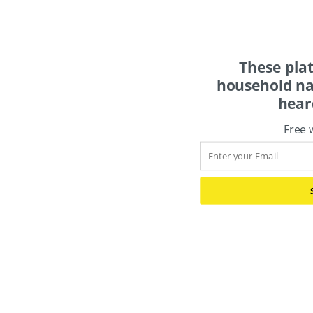
These pla
household na
hear
Free 