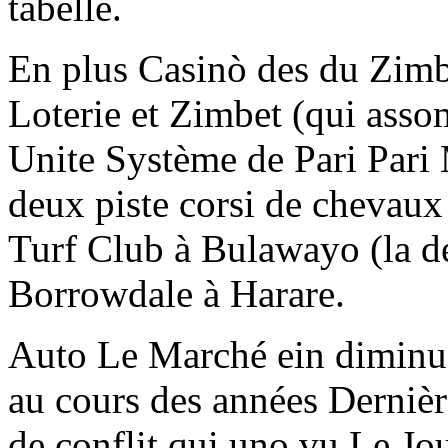
tabelle.
En plus Casinò des du Zimba
Loterie et Zimbet (qui asso
Unite Système de Pari Pari 
deux piste corsi de chevaux
Turf Club à Bulawayo (la d
Borrowdale à Harare.
Auto Le Marché ein diminue
au cours des années Dernière
de conflit qui uno vu Le Jou