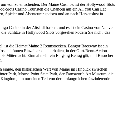
, um von zu entscheiden. Der Maine Casinos, ist der Hollywood-Slots
od-Slots Casino Touristen die Chancen auf ein All You Can Eat
nen, Spieler und Abenteurer speisen und an nach Herzenslust in
ngo Casino in der Altstadt basiert, und es ist ein Casino von Native
 die Schlitze in Hollywood-Slots vorgesehen ködern Sie nicht, das
el, ist die Heimat Maine 2 Rennstrecken. Bangor Raceway ist ein
t Kosten können Einzelpersonen erhalten, in der Gurt-Renn-Action.
bis Mitternacht. Einmal mehr ein Eingang Betrag gilt, und Besucher
n.
h einige, den historischen Wert von Maine im Hinblick zwischen
inter Park, Moose Point State Park, der Farnsworth Art Museum, die
d Kingdom, um nur einen Teil von der umfangreichen faszinierende