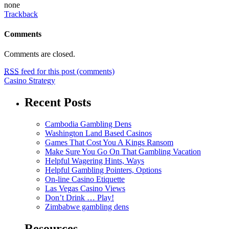
none
Trackback
Comments
Comments are closed.
RSS
feed for this post (comments)
Casino Strategy
Recent Posts
Cambodia Gambling Dens
Washington Land Based Casinos
Games That Cost You A Kings Ransom
Make Sure You Go On That Gambling Vacation
Helpful Wagering Hints, Ways
Helpful Gambling Pointers, Options
On-line Casino Etiquette
Las Vegas Casino Views
Don’t Drink … Play!
Zimbabwe gambling dens
Resources