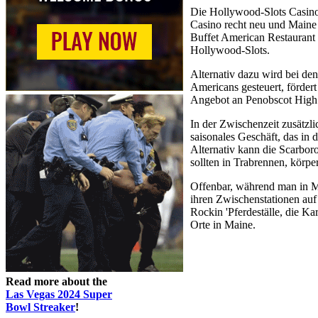
Die Hollywood-Slots Casino 
Casino recht neu und Maine 
Buffet American Restaurant s
Hollywood-Slots.
Alternativ dazu wird bei den
Americans gesteuert, förder
Angebot an Penobscot High 
In der Zwischenzeit zusätzl
saisonales Geschäft, das in 
Alternativ kann die Scarbor
sollten in Trabrennen, körp
Offenbar, während man in Ma
ihren Zwischenstationen auf
Rockin 'Pferdeställe, die K
Orte in Maine.
Read more about the
Las Vegas 2024 Super
Bowl Streaker
!