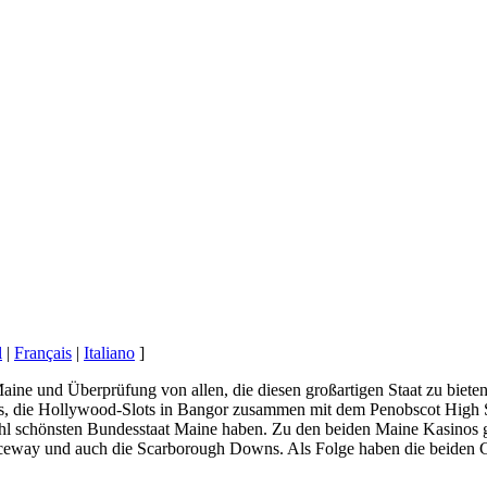
l
|
Français
|
Italiano
]
ine und Überprüfung von allen, die diesen großartigen Staat zu bieten
s, die Hollywood-Slots in Bangor zusammen mit dem Penobscot High
ohl schönsten Bundesstaat Maine haben. Zu den beiden Maine Kasinos g
ceway und auch die Scarborough Downs. Als Folge haben die beiden G